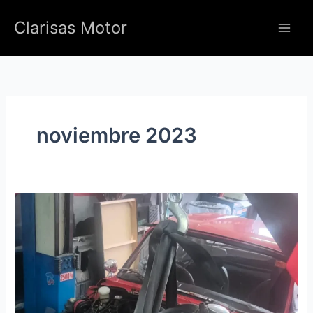
Ir
Clarisas Motor
al
contenido
noviembre 2023
Triumph
Spitfire
1500